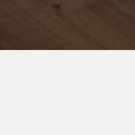
Schnell zum sicheren Geld
Pfandkredit
Wir begutachten Ihr Pfand und ermitteln
den höchstmöglichen Pfandwert.
Wir